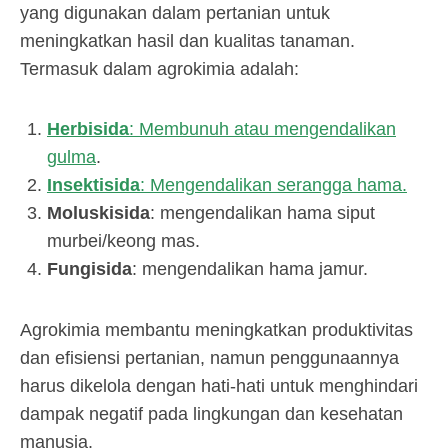
yang digunakan dalam pertanian untuk
meningkatkan hasil dan kualitas tanaman.
Juli
by
16,
admin
Termasuk dalam agrokimia adalah:
2024
Herbisida
: Membunuh atau mengendalikan
gulma
.
Insektisida
: Mengendalikan serangga hama.
Moluskisida
: mengendalikan hama siput
murbei/keong mas.
Fungisida
: mengendalikan hama jamur.
Agrokimia membantu meningkatkan produktivitas
dan efisiensi pertanian, namun penggunaannya
harus dikelola dengan hati-hati untuk menghindari
dampak negatif pada lingkungan dan kesehatan
manusia.