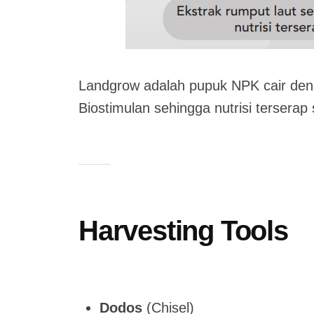
Landgrow adalah pupuk NPK cair deng
Biostimulan sehingga nutrisi terserap
Harvesting Tools
J
b
/
u
y
0
Dodos
(Chisel)
l
a
C