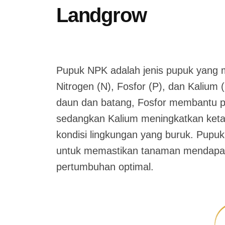
Landgrow
p
J
b
/
u
y
0
Pupuk NPK adalah jenis pupuk yang 
l
a
C
Nitrogen (N), Fosfor (P), dan Kalium
i
d
o
8
m
m
daun dan batang, Fosfor membantu 
,
i
m
sedangkan Kalium meningkatkan keta
2
n
e
kondisi lingkungan yang buruk. Pupu
0
n
untuk memastikan tanaman mendapatk
2
t
pertumbuhan optimal.
4