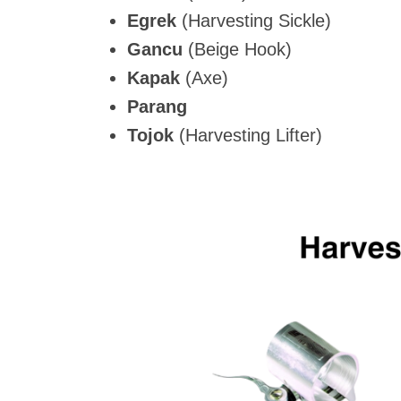
Egrek
(Harvesting Sickle)
i
d
o
8
m
m
Gancu
(Beige Hook)
,
i
m
Kapak
(Axe)
2
n
e
Parang
0
n
Tojok
(Harvesting Lifter)
2
t
4