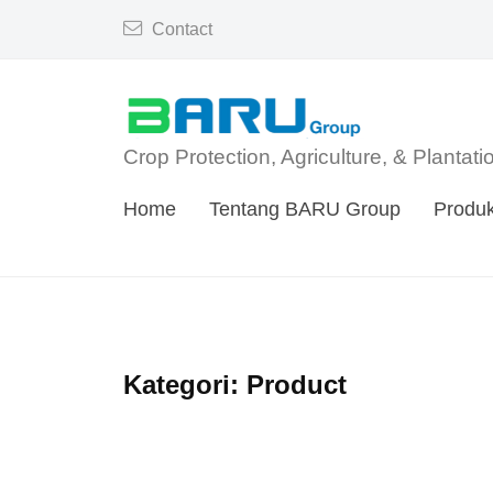
Skip
Contact
a
to
r
content
u
G
B
Crop Protection, Agriculture, & Plantat
r
a
Home
Tentang BARU Group
Produ
o
r
u
u
p
G
Kategori:
Product
r
o
u